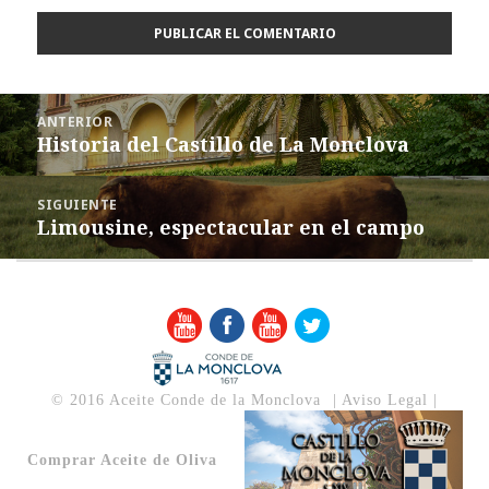
Navegación
ANTERIOR
de
Historia del Castillo de La Monclova
Entrada
anterior:
entradas
SIGUIENTE
Limousine, espectacular en el campo
Entrada
siguiente:
© 2016 Aceite Conde de la Monclova
|
Aviso Legal
|
Comprar Aceite de Oliva