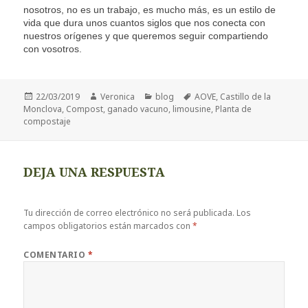
nosotros, no es un trabajo, es mucho más, es un estilo de
vida que dura unos cuantos siglos que nos conecta con
nuestros orígenes y que queremos seguir compartiendo
con vosotros.
Publicado
Autor
Categorías
Etiquetas
22/03/2019
Veronica
blog
AOVE
,
Castillo de la
el
Monclova
,
Compost
,
ganado vacuno
,
limousine
,
Planta de
compostaje
DEJA UNA RESPUESTA
Tu dirección de correo electrónico no será publicada.
Los
campos obligatorios están marcados con
*
COMENTARIO
*