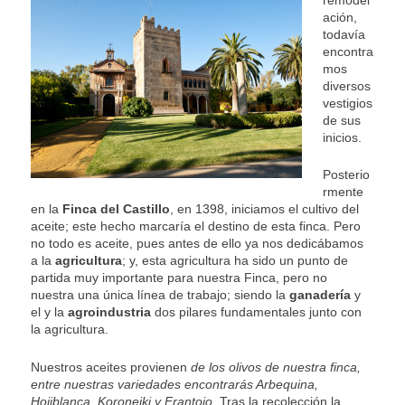
ación,
todavía
encontra
mos
diversos
vestigios
de sus
inicios.
Posterio
rmente
en la
Finca del Castillo
, en 1398, iniciamos el cultivo del
aceite; este hecho marcaría el destino de esta finca. Pero
no todo es aceite, pues antes de ello ya nos dedicábamos
a la
agricultura
; y, esta agricultura ha sido un punto de
partida muy importante para nuestra Finca, pero no
nuestra una única línea de trabajo; siendo la
ganadería
y
el y la
agroindustria
dos pilares fundamentales junto con
la agricultura.
Nuestros aceites provienen
de los olivos de nuestra finca,
entre nuestras variedades encontrarás Arbequina,
Hojiblanca, Koroneiki y Frantoio.
Tras la recolección la